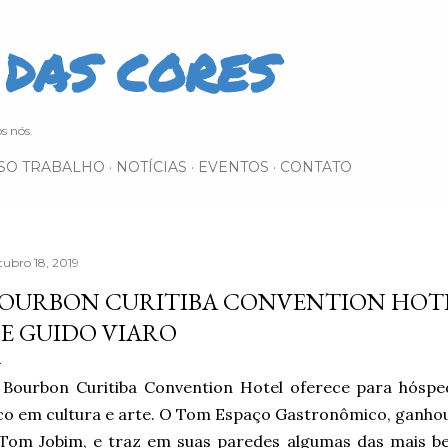
Pular para o conteúdo principal
DAS CORES
s nós.
SO TRABALHO
NOTÍCIAS
EVENTOS
CONTATO
tubro 18, 2019
OURBON CURITIBA CONVENTION HOTE
E GUIDO VIARO
 Bourbon Curitiba Convention Hotel oferece para hóspe
ico em cultura e arte. O Tom Espaço Gastronômico, gan
Tom Jobim, e traz em suas paredes algumas das mais bel