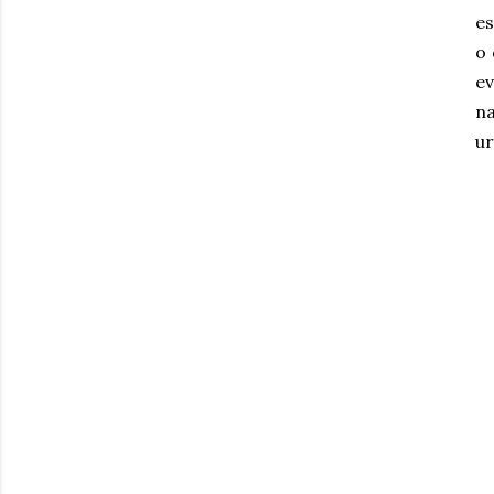
es
o 
ev
na
ur