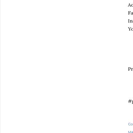
Ac
Fa
In
Yo
Pr
#g
Co
Ma