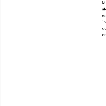
Mu
a
e
Jo
do
em