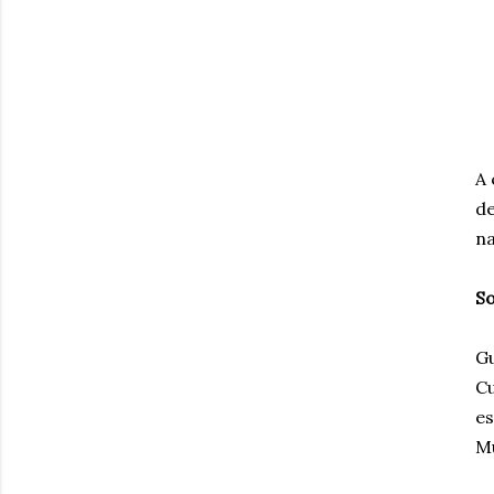
A 
de
na
So
Gu
Cu
es
Mu