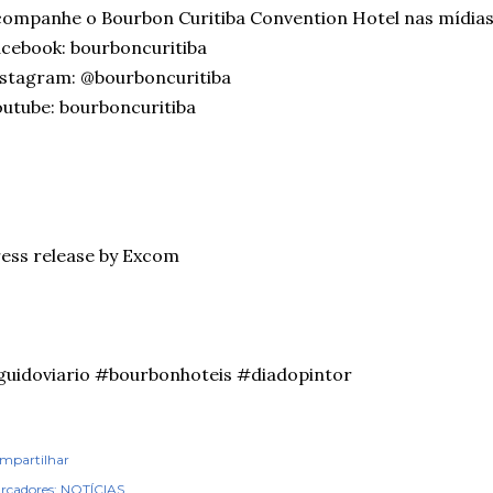
ompanhe o Bourbon Curitiba Convention Hotel nas mídias 
cebook: bourboncuritiba
stagram: @bourboncuritiba
utube: bourboncuritiba
ess release by Excom
uidoviario #bourbonhoteis #diadopintor
mpartilhar
rcadores:
NOTÍCIAS