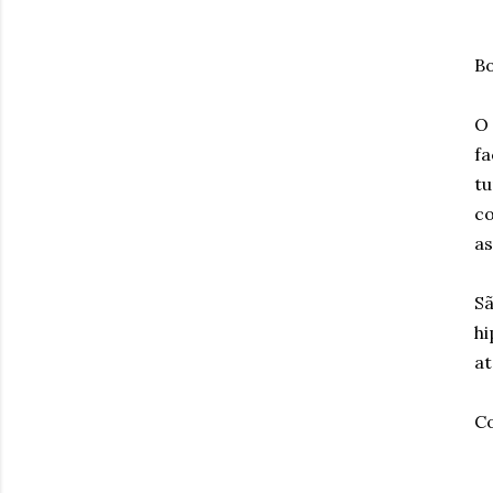
Bo
O 
fa
tu
co
as
S
h
at
Co